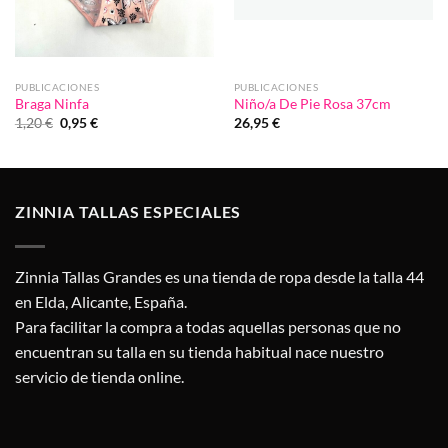
PUBLICACIONES
PUBLICACIONES
Braga Ninfa
Niño/a De Pie Rosa 37cm
El
El
1,20
€
0,95
€
26,95
€
precio
precio
original
actual
era:
es:
1,20 €.
0,95 €.
ZINNIA TALLAS ESPECIALES
Zinnia Tallas Grandes es una tienda de ropa desde la talla 44
en Elda, Alicante, España.
Para facilitar la compra a todas aquellas personas que no
encuentran su talla en su tienda habitual nace nuestro
servicio de tienda online.