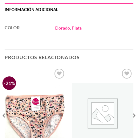
INFORMACIÓN ADICIONAL
COLOR
Dorado
,
Plata
PRODUCTOS RELACIONADOS
-21%
Añadir
Añadir
a la
a la
lista de
lista de
deseos
deseos