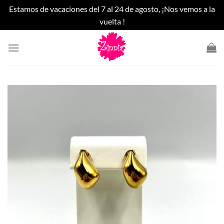
Estamos de vacaciones del 7 al 24 de agosto, ¡Nos vemos a la
vuelta !
Saltar
al
contenido
Añadir
a la
lista
de
deseos