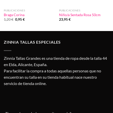
PUBLICACIONES
PUBLICACIONES
Braga Corina
Niño/a Sentada Rosa 50cm
El
El
1,20
€
0,95
€
23,95
€
precio
precio
original
actual
era:
es:
1,20 €.
0,95 €.
ZINNIA TALLAS ESPECIALES
Zinnia Tallas Grandes es una tienda de ropa desde la talla 44
en Elda, Alicante, España.
Para facilitar la compra a todas aquellas personas que no
encuentran su talla en su tienda habitual nace nuestro
servicio de tienda online.