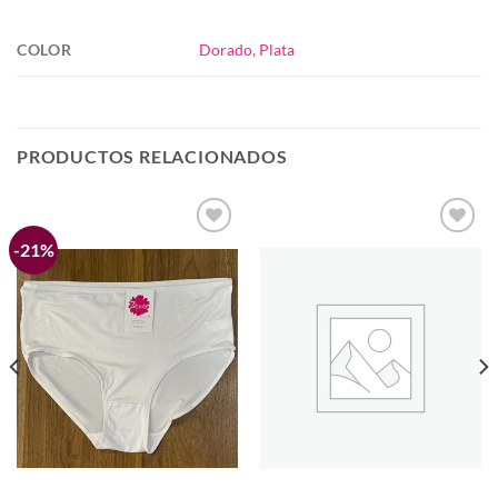
COLOR
Dorado
,
Plata
PRODUCTOS RELACIONADOS
-21%
Añadir
Añadir
a la
a la
lista de
lista de
deseos
deseos