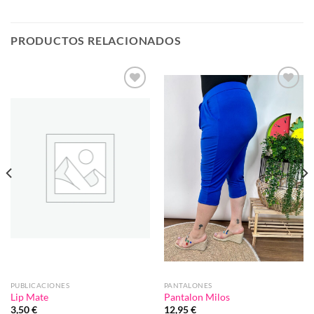
PRODUCTOS RELACIONADOS
Añadir
Añadir
a la
a la
lista de
lista de
deseos
deseos
PUBLICACIONES
PANTALONES
Lip Mate
Pantalon Milos
3,50
€
12,95
€