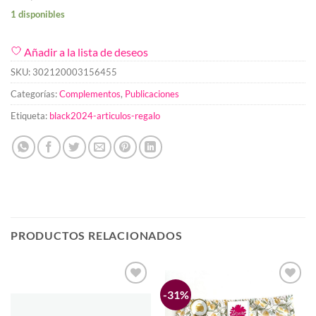
1 disponibles
Añadir a la lista de deseos
SKU:
302120003156455
Categorías:
Complementos
,
Publicaciones
Etiqueta:
black2024-articulos-regalo
PRODUCTOS RELACIONADOS
-31%
Añadir
Añadir
a la
a la
lista de
lista de