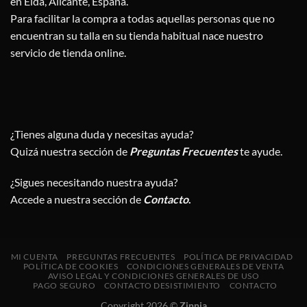
en Elda, Alicante, España.
Para facilitar la compra a todas aquellas personas que no
encuentran su talla en su tienda habitual nace nuestro
servicio de tienda online.
¿Tienes alguna duda y necesitas ayuda?
Quizá nuestra sección de
Preguntas Frecuentes
te ayude.
¿Sigues necesitando nuestra ayuda?
Accede a nuestra sección de
Contacto
.
MI CUENTA
PREGUNTAS FRECUENTES
POLÍTICA DE PRIVACIDAD
POLÍTICA DE COOKIES
CONDICIONES GENERALES DE VENTA
AVISO LEGAL Y CONDICIONES GENERALES DE USO
PAGO SEGURO
CONTACTO DESISTIMIENTO
CONTACTO
Copyright 2026 ©
Zinnia