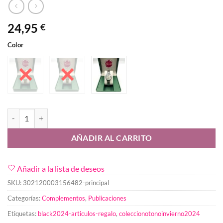
24,95
€
Color
Reloj Elegancia Woman cantidad
AÑADIR AL CARRITO
Añadir a la lista de deseos
SKU:
302120003156482-principal
Categorías:
Complementos
,
Publicaciones
Etiquetas:
black2024-articulos-regalo
,
coleccionotonoinvierno2024