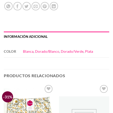
INFORMACIÓN ADICIONAL
COLOR
Blanca
,
Dorado/Blanco
,
Dorado/Verde
,
Plata
PRODUCTOS RELACIONADOS
-31%
Añadir
Añadir
a la
a la
lista de
lista de
deseos
deseos