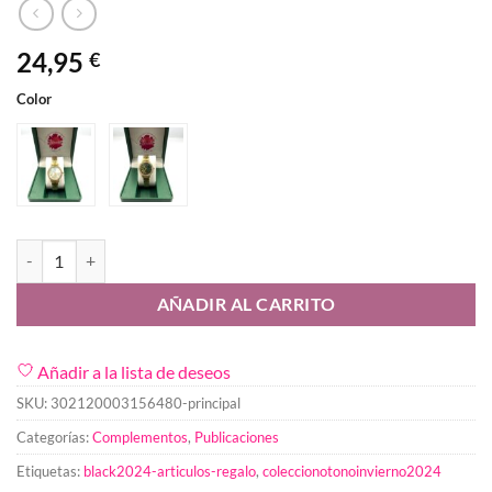
24,95
€
Color
Reloj Vida Woman cantidad
AÑADIR AL CARRITO
Añadir a la lista de deseos
SKU:
302120003156480-principal
Categorías:
Complementos
,
Publicaciones
Etiquetas:
black2024-articulos-regalo
,
coleccionotonoinvierno2024