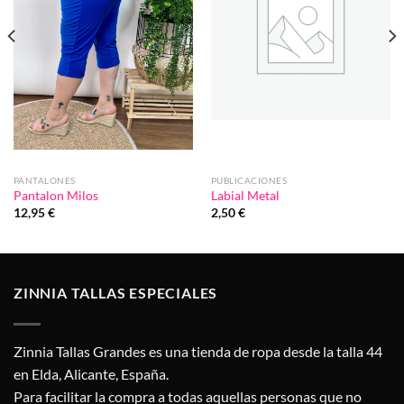
PANTALONES
PUBLICACIONES
Pantalon Milos
Labial Metal
12,95
€
2,50
€
ZINNIA TALLAS ESPECIALES
Zinnia Tallas Grandes es una tienda de ropa desde la talla 44
en Elda, Alicante, España.
Para facilitar la compra a todas aquellas personas que no