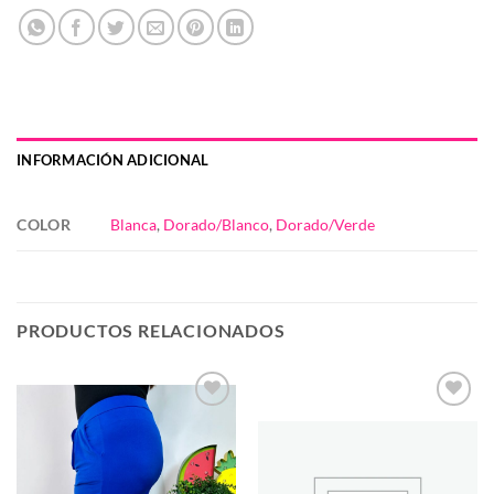
INFORMACIÓN ADICIONAL
COLOR
Blanca
,
Dorado/Blanco
,
Dorado/Verde
PRODUCTOS RELACIONADOS
Añadir
Añadir
a la
a la
lista de
lista de
deseos
deseos