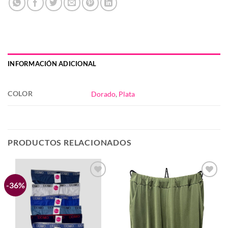
INFORMACIÓN ADICIONAL
COLOR
Dorado
,
Plata
PRODUCTOS RELACIONADOS
-36%
Añadir
Añadir
a la
a la
lista de
lista de
deseos
deseos