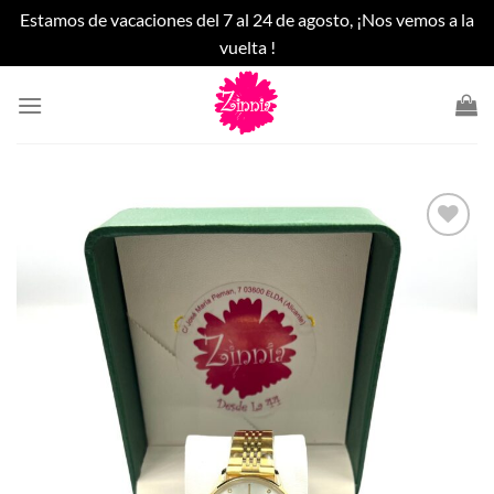
Estamos de vacaciones del 7 al 24 de agosto, ¡Nos vemos a la
vuelta !
Saltar
al
contenido
Añadir
a la
lista
de
deseos