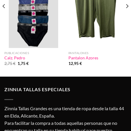
PUBLICACIONES
PANTALONES
Calz. Pedro
Pantalon Azores
El
El
2,75
€
1,75
€
12,95
€
precio
precio
original
actual
era:
es:
2,75 €.
1,75 €.
ZINNIA TALLAS ESPECIALES
Zinnia Tallas Grandes es una tienda de ropa desde la talla 44
en Elda, Alicante, España.
Para facilitar la compra a todas aquellas personas que no
encuentran su talla en su tienda habitual nace nuestro