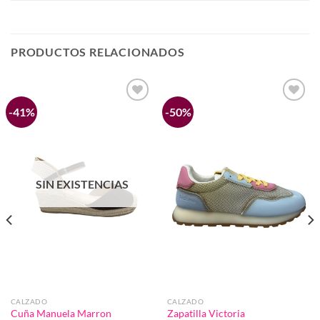
PRODUCTOS RELACIONADOS
-41%
-50%
Añadir
Añadir
a la
a la
lista de
lista de
deseos
deseos
SIN EXISTENCIAS
CALZADO
CALZADO
Cuña Manuela Marron
Zapatilla Victoria