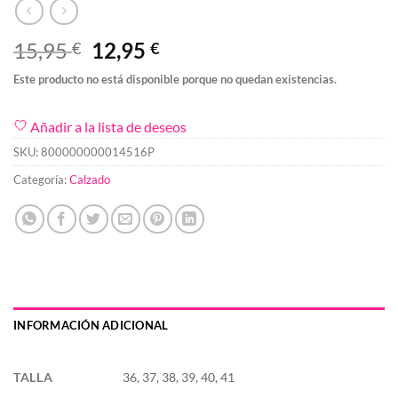
El
El
15,95
12,95
€
€
precio
precio
Este producto no está disponible porque no quedan existencias.
original
actual
era:
es:
Añadir a la lista de deseos
15,95 €.
12,95 €.
SKU:
800000000014516P
Categoría:
Calzado
INFORMACIÓN ADICIONAL
TALLA
36, 37, 38, 39, 40, 41