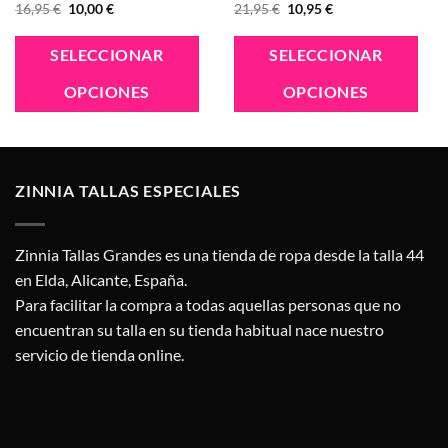
El
El
El
El
16,95
€
10,00
€
21,95
€
10,95
€
precio
precio
precio
precio
original
actual
original
actual
Este
Este
Es
era:
es:
era:
es:
SELECCIONAR
SELECCIONAR
16,95 €.
10,00 €.
21,95 €.
10,95 €.
producto
producto
p
OPCIONES
OPCIONES
tiene
tiene
ti
múltiples
múltiples
mú
variantes.
variantes.
va
Las
Las
La
ZINNIA TALLAS ESPECIALES
opciones
opciones
op
se
se
se
pueden
pueden
p
Zinnia Tallas Grandes es una tienda de ropa desde la talla 44
elegir
elegir
el
en Elda, Alicante, España.
en
en
e
Para facilitar la compra a todas aquellas personas que no
la
la
la
encuentran su talla en su tienda habitual nace nuestro
página
página
pá
servicio de tienda online.
de
de
d
producto
producto
p