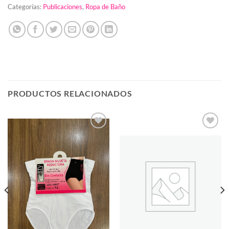
Categorías:
Publicaciones
,
Ropa de Baño
PRODUCTOS RELACIONADOS
Añadir
Añadir
a la
a la
lista de
lista de
deseos
deseos