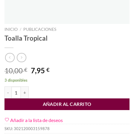
INICIO
/
PUBLICACIONES
Toalla Tropical
El
El
10,00
7,95
€
€
precio
precio
3 disponibles
original
actual
Toalla Tropical cantidad
era:
es:
10,00 €.
7,95 €.
AÑADIR AL CARRITO
Añadir a la lista de deseos
SKU:
302120003159878