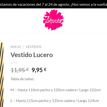
stamos de vacaciones del 7 al 24 de agosto, ¡Nos vemos a la vuelta
INICIO
/
VESTIDOS
Vestido Lucero
El
El
11,95
9,95
€
€
precio
precio
Tabla de tallas:
original
actual
era:
es:
M – Hasta 110cm pecho y 120cm cadera / Largo 122cm
11,95 €.
9,95 €.
L – Hasta 115cm pecho y 135cm cadera / Largo 124cm