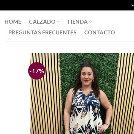
E
Saltar
al
HOME
CALZADO
TIENDA
contenido
PREGUNTAS FRECUENTES
CONTACTO
-17%
Añadir
a la
lista
de
deseos