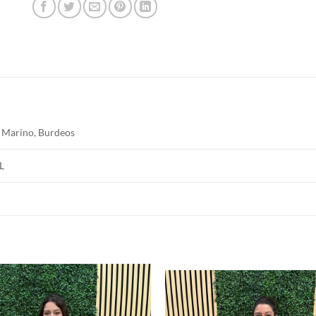
l Marino, Burdeos
XL
Añadir
a la