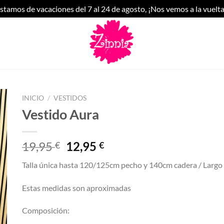
stamos de vacaciones del 7 al 24 de agosto, ¡Nos vemos a la vuelta
INICIO
/
VESTIDOS
Vestido Aura
El
El
19,95
12,95
€
€
precio
precio
Talla única hasta 120/125cm pecho y 140cm cadera / Larg
original
actual
era:
es:
Estas medidas son aproximadas
19,95 €.
12,95 €.
Composición: