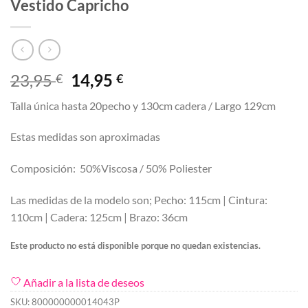
Vestido Capricho
El
El
23,95
14,95
€
€
precio
precio
Talla única hasta 20pecho y 130cm cadera / Largo 129cm
original
actual
era:
es:
Estas medidas son aproximadas
23,95 €.
14,95 €.
Composición: 50%Viscosa / 50% Poliester
Las medidas de la modelo son; Pecho: 115cm | Cintura:
110cm | Cadera: 125cm | Brazo: 36cm
Este producto no está disponible porque no quedan existencias.
Añadir a la lista de deseos
SKU:
800000000014043P