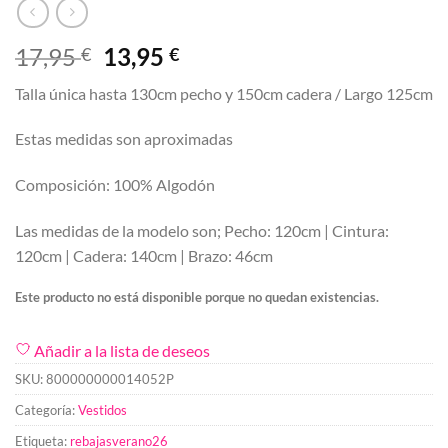
El
El
17,95
13,95
€
€
precio
precio
Talla única hasta 130cm pecho y 150cm cadera / Largo 125cm
original
actual
era:
es:
Estas medidas son aproximadas
17,95 €.
13,95 €.
Composición: 100% Algodón
Las medidas de la modelo son; Pecho: 120cm | Cintura:
120cm | Cadera: 140cm | Brazo: 46cm
Este producto no está disponible porque no quedan existencias.
Añadir a la lista de deseos
SKU:
800000000014052P
Categoría:
Vestidos
Etiqueta:
rebajasverano26