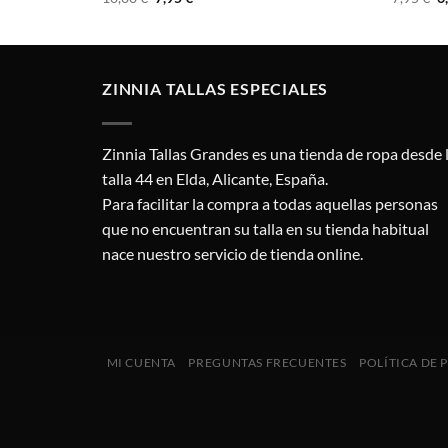
precio
precio
p
original
actual
o
era:
es:
e
10,00 €.
7,95 €.
7,
ZINNIA TALLAS ESPECIALES
Zinnia Tallas Grandes es una tienda de ropa desde 
talla 44 en Elda, Alicante, España.
Para facilitar la compra a todas aquellas personas
que no encuentran su talla en su tienda habitual
nace nuestro servicio de tienda online.
MI CUENTA
PREGUNTAS FRECUENTES
POLÍTICA DE 