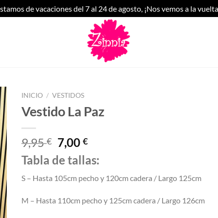
stamos de vacaciones del 7 al 24 de agosto, ¡Nos vemos a la vuelta
INICIO
/
VESTIDOS
Vestido La Paz
El
El
9,95
7,00
€
€
precio
precio
Tabla de tallas:
original
actual
era:
es:
S – Hasta 105cm pecho y 120cm cadera / Largo 125cm
9,95 €.
7,00 €.
M – Hasta 110cm pecho y 125cm cadera / Largo 126cm