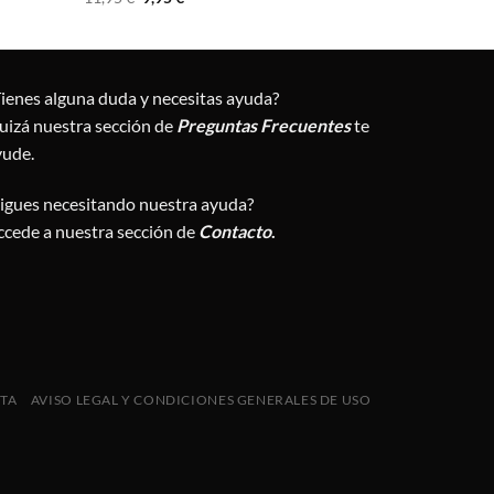
precio
precio
original
actual
era:
es:
11,95 €.
9,95 €.
Tienes alguna duda y necesitas ayuda?
uizá nuestra sección de
Preguntas Frecuentes
te
yude.
Sigues necesitando nuestra ayuda?
ccede a nuestra sección de
Contacto
.
NTA
AVISO LEGAL Y CONDICIONES GENERALES DE USO