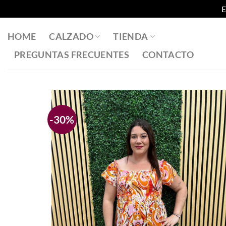
E
Saltar
al
HOME
CALZADO
TIENDA
contenido
PREGUNTAS FRECUENTES
CONTACTO
-30%
Añadir
a la
lista
de
deseos