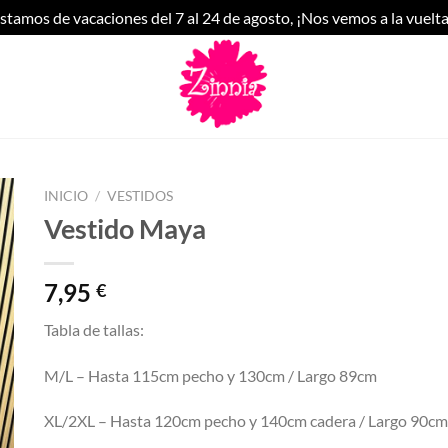
stamos de vacaciones del 7 al 24 de agosto, ¡Nos vemos a la vuelta
INICIO
/
VESTIDOS
Vestido Maya
7,95
€
Tabla de tallas:
M/L – Hasta 115cm pecho y 130cm / Largo 89cm
XL/2XL – Hasta 120cm pecho y 140cm cadera / Largo 90cm