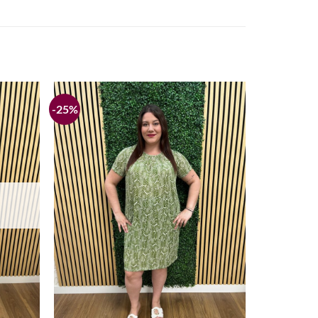
-25%
Añadir
Añadir
a la
a la
lista de
lista de
deseos
deseos