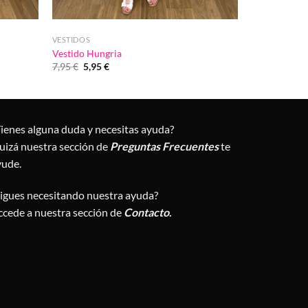
VESTIDOS
Vestido Hungria
El
El
7,95
€
5,95
€
precio
precio
original
actual
era:
es:
7,95 €.
5,95 €.
Tienes alguna duda y necesitas ayuda?
uizá nuestra sección de
Preguntas Frecuentes
te
yude.
Sigues necesitando nuestra ayuda?
ccede a nuestra sección de
Contacto
.