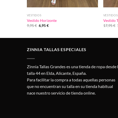
VESTIDOS
VESTIDOS
Vestido Horizonte
Vestido 
El
El
9,95
€
6,95
€
17,95
€
precio
precio
original
actual
era:
es:
9,95 €.
6,95 €.
ZINNIA TALLAS ESPECIALES
Zinnia Tallas Grandes es una tienda de ropa desde 
talla 44 en Elda, Alicante, España.
Para facilitar la compra a todas aquellas personas
que no encuentran su talla en su tienda habitual
nace nuestro servicio de tienda online.