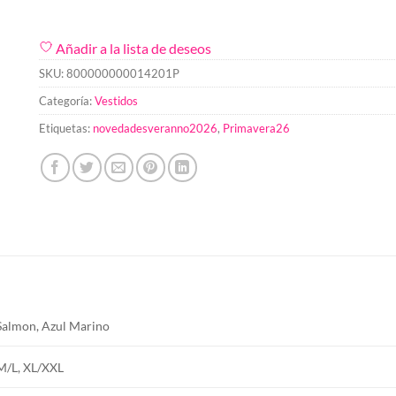
Añadir a la lista de deseos
SKU:
800000000014201P
Categoría:
Vestidos
Etiquetas:
novedadesveranno2026
,
Primavera26
Salmon, Azul Marino
M/L, XL/XXL