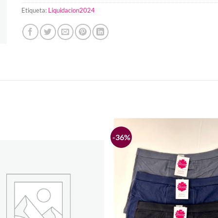
Etiqueta:
Liquidacion2024
-36%
Añadir
a la
lista de
deseos