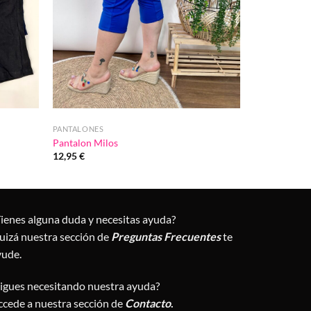
PANTALONES
Pantalon Milos
12,95
€
Tienes alguna duda y necesitas ayuda?
uizá nuestra sección de
Preguntas Frecuentes
te
yude.
Sigues necesitando nuestra ayuda?
ccede a nuestra sección de
Contacto
.