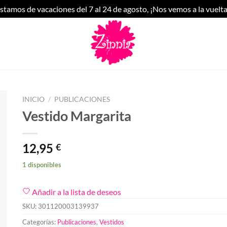
stamos de vacaciones del 7 al 24 de agosto, ¡Nos vemos a la vuelta
INICIO
/
PUBLICACIONES
Vestido Margarita
12,95
€
1 disponibles
Añadir a la lista de deseos
SKU:
301120003139937
Categorías:
Publicaciones
,
Vestidos