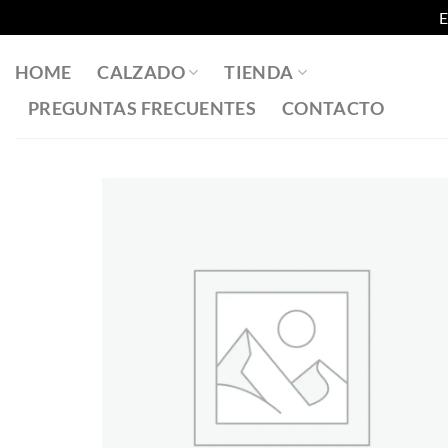
E
Saltar
al
HOME
CALZADO
TIENDA
contenido
PREGUNTAS FRECUENTES
CONTACTO
Añadir
a la
lista
de
deseos