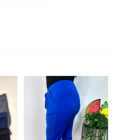
Añadir
Añadir
a la
a la
lista de
lista de
deseos
deseos