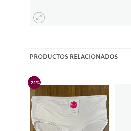
PRODUCTOS RELACIONADOS
-21%
Añadir
Añadir
a la
a la
lista de
lista de
deseos
deseos