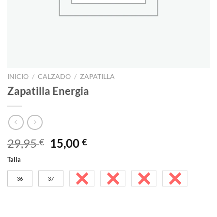
INICIO
/
CALZADO
/
ZAPATILLA
Zapatilla Energia
El
El
29,95
15,00
€
€
precio
precio
Talla
original
actual
era:
es:
36
37
38
39
40
41
29,95 €.
15,00 €.