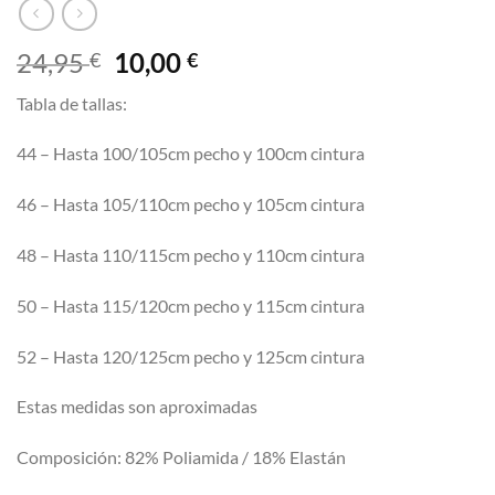
El
El
24,95
10,00
€
€
precio
precio
Tabla de tallas:
original
actual
era:
es:
44 – Hasta 100/105cm pecho y 100cm cintura
24,95 €.
10,00 €.
46 – Hasta 105/110cm pecho y 105cm cintura
48 – Hasta 110/115cm pecho y 110cm cintura
50 – Hasta 115/120cm pecho y 115cm cintura
52 – Hasta 120/125cm pecho y 125cm cintura
Estas medidas son aproximadas
Composición: 82% Poliamida / 18% Elastán