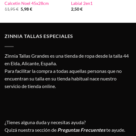
Calcetin Noel 45x28cm
Labial 2en1
El
El
11,95
€
5,98
€
2,50
€
precio
precio
original
actual
era:
es:
11,95 €.
5,98 €.
ZINNIA TALLAS ESPECIALES
Zinnia Tallas Grandes es una tienda de ropa desde la talla 44
en Elda, Alicante, España.
Para facilitar la compra a todas aquellas personas que no
encuentran su talla en su tienda habitual nace nuestro
servicio de tienda online.
¿Tienes alguna duda y necesitas ayuda?
Quizá nuestra sección de
Preguntas Frecuentes
te ayude.