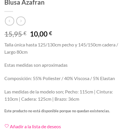
Blusa Azafran
El
El
15,95
10,00
€
€
precio
precio
Talla única hasta 125/130cm pecho y 145/150cm cadera /
original
actual
Largo 80cm
era:
es:
15,95 €.
10,00 €.
Estas medidas son aproximadas
Composición: 55% Poliester / 40% Viscosa / 5% Elastan
Las medidas de la modelo son; Pecho: 115cm | Cintura:
110cm | Cadera: 125cm | Brazo: 36cm
Este producto no está disponible porque no quedan existencias.
Añadir a la lista de deseos