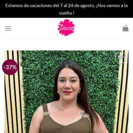
Estamos de vacaciones del 7 al 24 de agosto, ¡Nos vemos a la
vuelta !
Saltar
al
contenido
-37%
Añadir
a la
lista
de
deseos