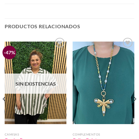
PRODUCTOS RELACIONADOS
-47%
Añadir
Añadir
a la
a la
lista de
lista de
deseos
deseos
SIN EXISTENCIAS
CAMISAS
COMPLEMENTOS