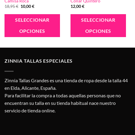
Camisa Roca
Collar Quintero
El
El
18,95
€
10,00
€
12,00
€
precio
precio
original
actual
Este
Este
Es
era:
es:
SELECCIONAR
SELECCIONAR
18,95 €.
10,00 €.
producto
producto
p
OPCIONES
OPCIONES
tiene
tiene
ti
múltiples
múltiples
mú
variantes.
variantes.
va
Las
Las
La
ZINNIA TALLAS ESPECIALES
opciones
opciones
op
se
se
se
pueden
pueden
p
Zinnia Tallas Grandes es una tienda de ropa desde la talla 44
elegir
elegir
el
en Elda, Alicante, España.
en
en
e
Para facilitar la compra a todas aquellas personas que no
la
la
la
encuentran su talla en su tienda habitual nace nuestro
página
página
pá
servicio de tienda online.
de
de
d
producto
producto
p