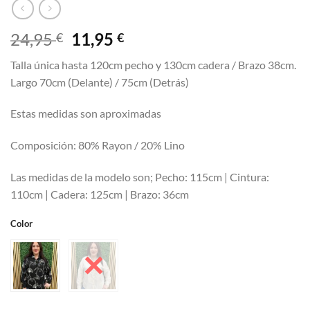
El
El
24,95
11,95
€
€
precio
precio
Talla única hasta 120cm pecho y 130cm cadera / Brazo 38cm.
original
actual
Largo 70cm (Delante) / 75cm (Detrás)
era:
es:
24,95 €.
11,95 €.
Estas medidas son aproximadas
Composición: 80% Rayon / 20% Lino
Las medidas de la modelo son; Pecho: 115cm | Cintura:
110cm | Cadera: 125cm | Brazo: 36cm
Color