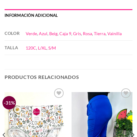
INFORMACIÓN ADICIONAL
COLOR
Verde
,
Azul
,
Beig
,
Caja 9
,
Gris
,
Rosa
,
Tierra
,
Vainilla
TALLA
120C
,
L/XL
,
S/M
PRODUCTOS RELACIONADOS
-31%
Añadir
Añadir
a la
a la
lista de
lista de
deseos
deseos