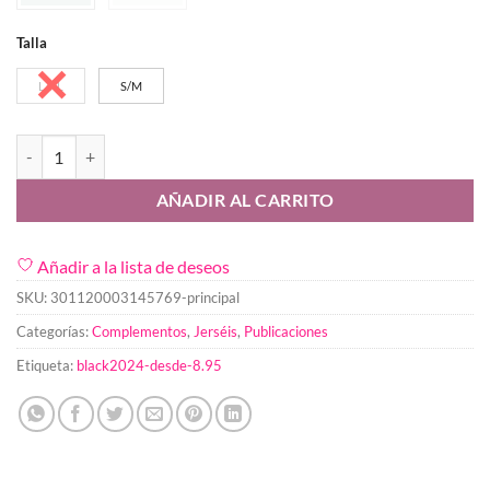
Talla
L/XL
S/M
Jersey Eterno cantidad
AÑADIR AL CARRITO
Añadir a la lista de deseos
SKU:
301120003145769-principal
Categorías:
Complementos
,
Jerséis
,
Publicaciones
Etiqueta:
black2024-desde-8.95