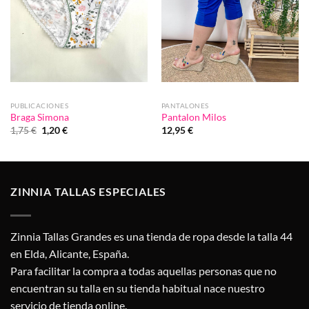
PUBLICACIONES
PANTALONES
Braga Simona
Pantalon Milos
El
El
1,75
€
1,20
€
12,95
€
precio
precio
original
actual
era:
es:
1,75 €.
1,20 €.
ZINNIA TALLAS ESPECIALES
Zinnia Tallas Grandes es una tienda de ropa desde la talla 44
en Elda, Alicante, España.
Para facilitar la compra a todas aquellas personas que no
encuentran su talla en su tienda habitual nace nuestro
servicio de tienda online.