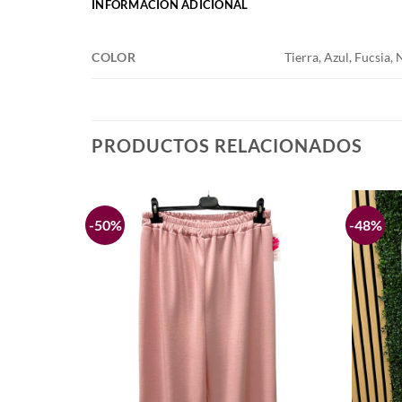
INFORMACIÓN ADICIONAL
COLOR
Tierra, Azul, Fucsia,
PRODUCTOS RELACIONADOS
-50%
-48%
Añadir
Añadir
a la
a la
lista de
lista de
deseos
deseos