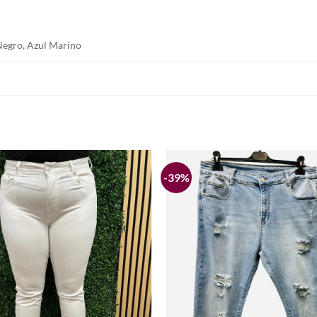
 Negro, Azul Marino
-39%
Añadir
a la
lista de
deseos