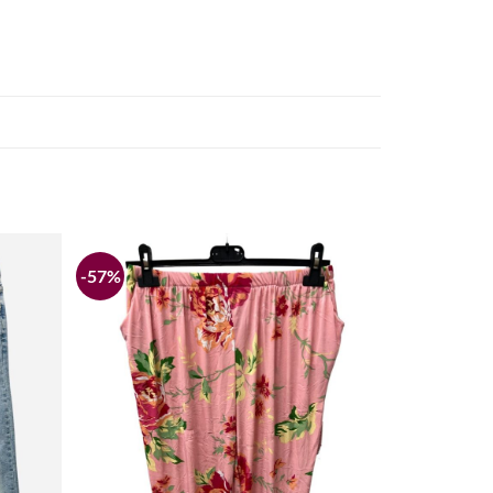
-57%
Añadir
Añadir
a la
a la
lista de
lista de
deseos
deseos