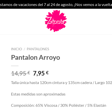
stamos de vacaciones del 7 al 24 de agosto, ¡Nos vemos a la vuelta
INICIO
/
PANTALONES
Pantalon Arroyo
El
El
14,95
7,95
€
€
precio
precio
Talla única hasta 120cm cintura y 135cm cadera / Largo 10
original
actual
era:
es:
Estas medidas son aproximadas
14,95 €.
7,95 €.
Composición: 65% Viscosa / 30% Poliéster / 5% Elastán