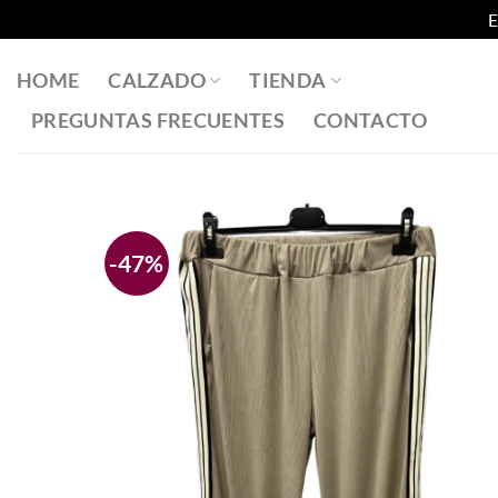
E
Saltar
al
HOME
CALZADO
TIENDA
contenido
PREGUNTAS FRECUENTES
CONTACTO
-47%
Añadir
a la
lista
de
deseos