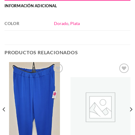
INFORMACIÓN ADICIONAL
COLOR
Dorado
,
Plata
PRODUCTOS RELACIONADOS
Añadir
Añadir
a la
a la
lista de
lista de
deseos
deseos