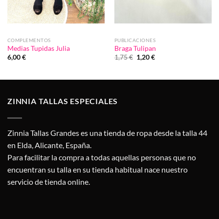
COMPLEMENTOS
PUBLICACIONES
Medias Tupidas Julia
Braga Tulipan
El
El
6,00
€
1,75
€
1,20
€
precio
precio
original
actual
era:
es:
1,75 €.
1,20 €.
ZINNIA TALLAS ESPECIALES
Zinnia Tallas Grandes es una tienda de ropa desde la talla 44
en Elda, Alicante, España.
Para facilitar la compra a todas aquellas personas que no
encuentran su talla en su tienda habitual nace nuestro
servicio de tienda online.