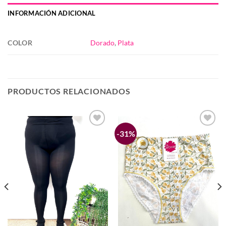
INFORMACIÓN ADICIONAL
COLOR
Dorado
,
Plata
PRODUCTOS RELACIONADOS
-31%
Añadir
Añadir
a la
a la
lista de
lista de
deseos
deseos