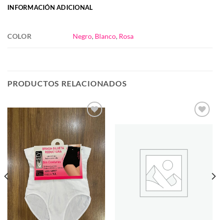
INFORMACIÓN ADICIONAL
COLOR
Negro
,
Blanco
,
Rosa
PRODUCTOS RELACIONADOS
Añadir
Añadir
a la
a la
lista de
lista de
deseos
deseos