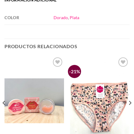
COLOR
Dorado
,
Plata
PRODUCTOS RELACIONADOS
-21%
Añadir
Añadir
a la
a la
lista de
lista de
deseos
deseos