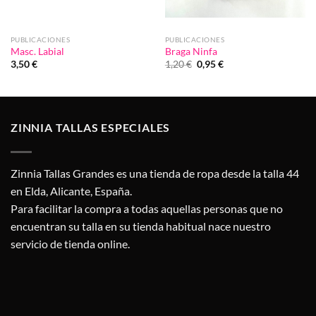
PUBLICACIONES
PUBLICACIONES
Masc. Labial
Braga Ninfa
El
El
3,50
€
1,20
€
0,95
€
precio
precio
original
actual
era:
es:
1,20 €.
0,95 €.
ZINNIA TALLAS ESPECIALES
Zinnia Tallas Grandes es una tienda de ropa desde la talla 44
en Elda, Alicante, España.
Para facilitar la compra a todas aquellas personas que no
encuentran su talla en su tienda habitual nace nuestro
servicio de tienda online.