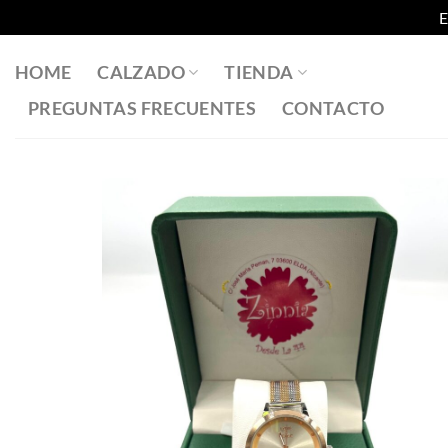
E
Saltar
al
HOME
CALZADO
TIENDA
contenido
PREGUNTAS FRECUENTES
CONTACTO
Añadir
a la
lista
de
deseos