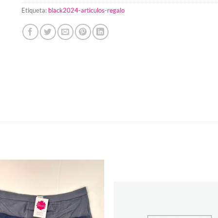
Etiqueta:
black2024-articulos-regalo
Añadir
a la
lista de
deseos