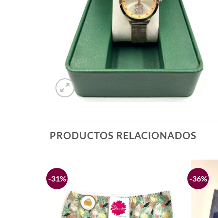
PRODUCTOS RELACIONADOS
-31%
-36%
Añadir
Añadir
a la
a la
lista de
lista de
deseos
deseos