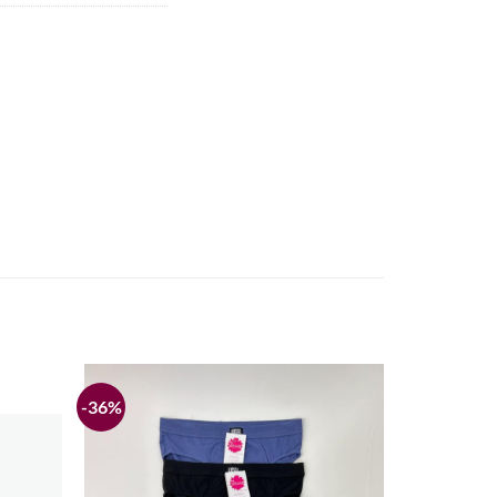
-36%
Añadir
Añadir
a la
a la
lista de
lista de
deseos
deseos