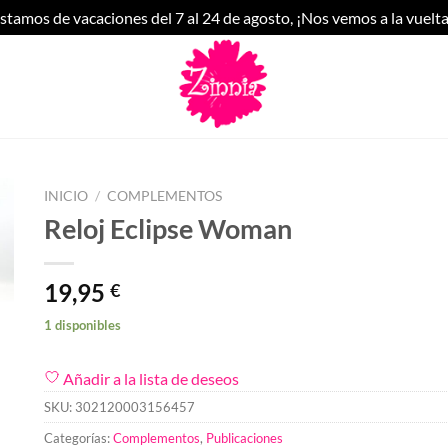
stamos de vacaciones del 7 al 24 de agosto, ¡Nos vemos a la vuelta
INICIO
/
COMPLEMENTOS
Reloj Eclipse Woman
19,95
€
1 disponibles
Añadir a la lista de deseos
SKU:
302120003156457
Categorías:
Complementos
,
Publicaciones