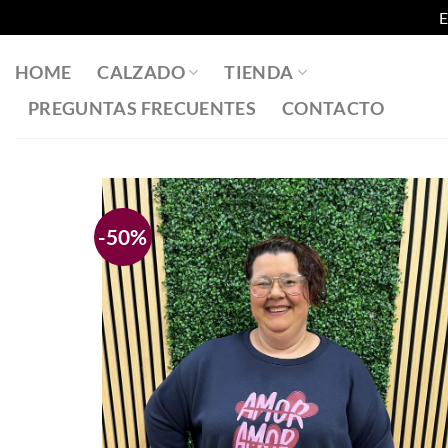
E
Saltar
al
HOME
CALZADO
TIENDA
contenido
PREGUNTAS FRECUENTES
CONTACTO
-50%
Añadir
a la
lista
de
deseos