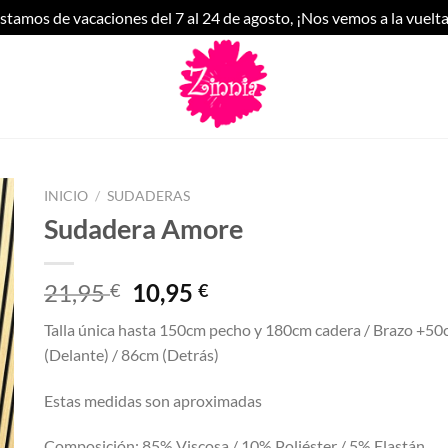
stamos de vacaciones del 7 al 24 de agosto, ¡Nos vemos a la vuelta
INICIO
/
SUDADERAS
Sudadera Amore
El
El
21,95
10,95
€
€
precio
precio
Talla única hasta 150cm pecho y 180cm cadera / Brazo +50
original
actual
(Delante) / 86cm (Detrás)
era:
es:
21,95 €.
10,95 €.
Estas medidas son aproximadas
Composición: 85% Viscosa / 10% Poliéster / 5% Elastán