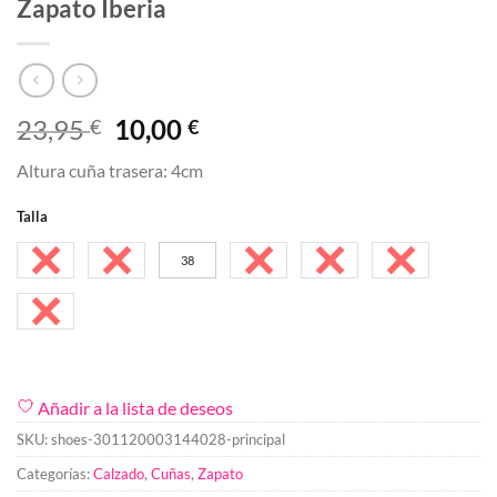
Zapato Iberia
El
El
23,95
10,00
€
€
precio
precio
Altura cuña trasera: 4cm
original
actual
era:
es:
Talla
23,95 €.
10,00 €.
36
37
38
39
40
41
46
Añadir a la lista de deseos
SKU:
shoes-301120003144028-principal
Categorías:
Calzado
,
Cuñas
,
Zapato