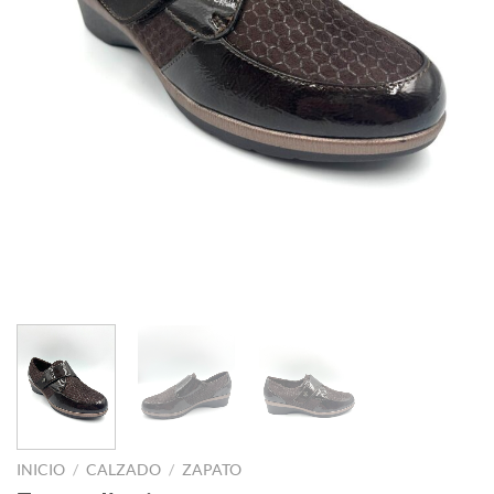
INICIO
/
CALZADO
/
ZAPATO