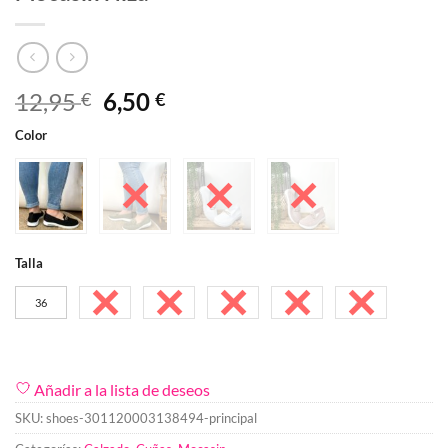
El
El
12,95
6,50
€
€
precio
precio
Color
original
actual
era:
es:
12,95 €.
6,50 €.
Talla
36
37
38
39
40
41
Añadir a la lista de deseos
SKU:
shoes-301120003138494-principal