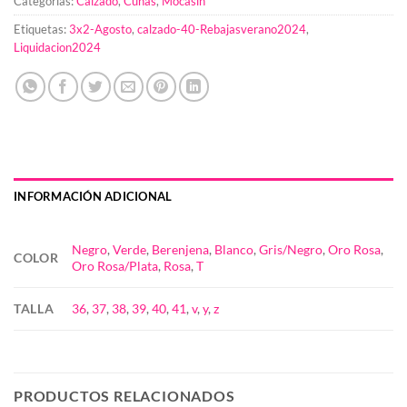
Categorías:
Calzado
,
Cuñas
,
Mocasin
Etiquetas:
3x2-Agosto
,
calzado-40-Rebajasverano2024
,
Liquidacion2024
INFORMACIÓN ADICIONAL
Negro
,
Verde
,
Berenjena
,
Blanco
,
Gris/Negro
,
Oro Rosa
,
COLOR
Oro Rosa/Plata
,
Rosa
,
T
TALLA
36
,
37
,
38
,
39
,
40
,
41
,
v
,
y
,
z
PRODUCTOS RELACIONADOS