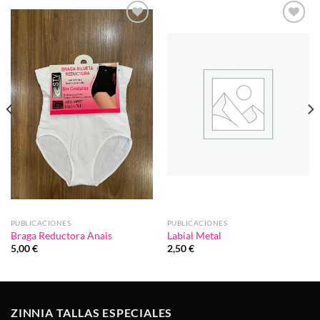
Añadir
Añadir
a la
a la
lista de
lista de
deseos
deseos
PUBLICACIONES
PUBLICACIONES
Braga Reductora Anais
Labial Metal
5,00
€
2,50
€
ZINNIA TALLAS ESPECIALES