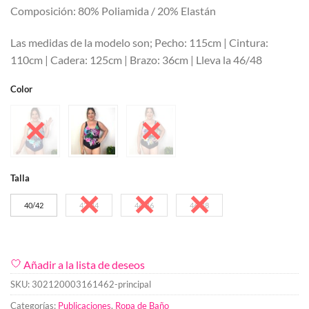
Composición: 80% Poliamida / 20% Elastán
Las medidas de la modelo son; Pecho: 115cm | Cintura:
110cm | Cadera: 125cm | Brazo: 36cm | Lleva la 46/48
Color
Talla
40/42
42/44
44/46
46/48
Añadir a la lista de deseos
SKU:
302120003161462-principal
Categorías:
Publicaciones
,
Ropa de Baño