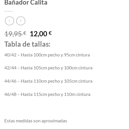
Bañador Calita
El
El
19,95
12,00
€
€
precio
precio
Tabla de tallas:
original
actual
era:
es:
40/42 – Hasta 100cm pecho y 95cm cintura
19,95 €.
12,00 €.
42/44 – Hasta 105cm pecho y 100cm cintura
44/46 – Hasta 110cm pecho y 105cm cintura
46/48 – Hasta 115cm pecho y 110m cintura
Estas medidas son aproximadas