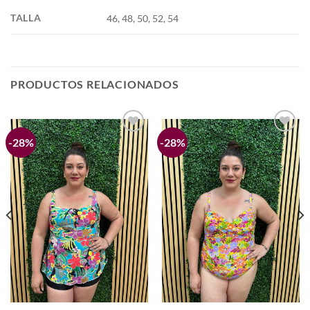
TALLA
46, 48, 50, 52, 54
PRODUCTOS RELACIONADOS
-28%
-28%
Añadir
Añadir
a la
a la
lista de
lista de
deseos
deseos