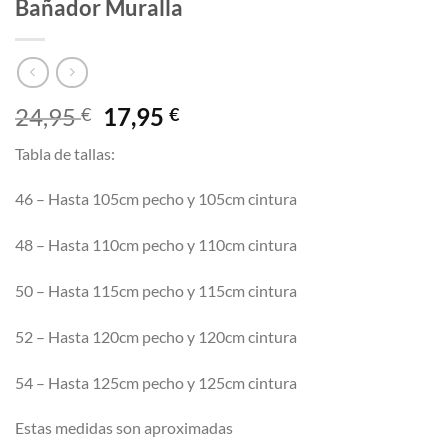
Bañador Muralla
El
El
24,95
17,95
€
€
precio
precio
Tabla de tallas:
original
actual
era:
es:
46 – Hasta 105cm pecho y 105cm cintura
24,95 €.
17,95 €.
48 – Hasta 110cm pecho y 110cm cintura
50 – Hasta 115cm pecho y 115cm cintura
52 – Hasta 120cm pecho y 120cm cintura
54 – Hasta 125cm pecho y 125cm cintura
Estas medidas son aproximadas