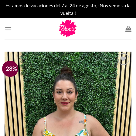
Estamos de vacaciones del 7 al 24 de agosto, ¡Nos vemos a la
vuelta !
Saltar
al
contenido
-28%
Añadir
a la
lista
de
deseos