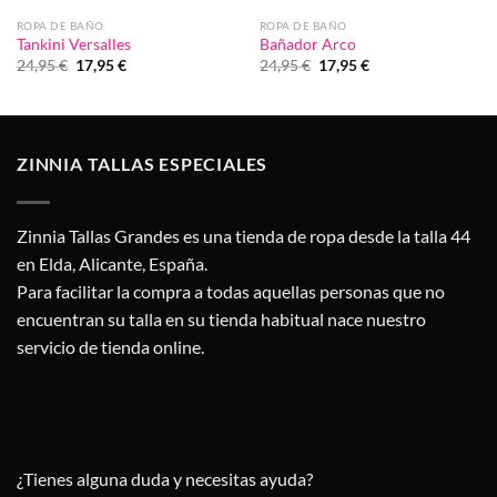
ROPA DE BAÑO
ROPA DE BAÑO
Tankini Versalles
Bañador Arco
El
El
El
El
24,95
€
17,95
€
24,95
€
17,95
€
precio
precio
precio
precio
original
actual
original
actual
era:
es:
era:
es:
24,95 €.
17,95 €.
24,95 €.
17,95 €.
ZINNIA TALLAS ESPECIALES
Zinnia Tallas Grandes es una tienda de ropa desde la talla 44
en Elda, Alicante, España.
Para facilitar la compra a todas aquellas personas que no
encuentran su talla en su tienda habitual nace nuestro
servicio de tienda online.
¿Tienes alguna duda y necesitas ayuda?