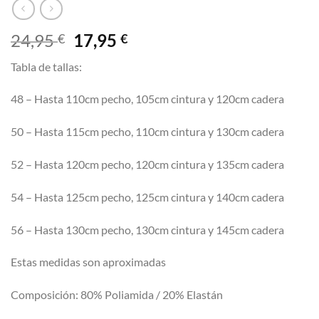
El
El
24,95
17,95
€
€
precio
precio
Tabla de tallas:
original
actual
era:
es:
48 – Hasta 110cm pecho, 105cm cintura y 120cm cadera
24,95 €.
17,95 €.
50 – Hasta 115cm pecho, 110cm cintura y 130cm cadera
52 – Hasta 120cm pecho, 120cm cintura y 135cm cadera
54 – Hasta 125cm pecho, 125cm cintura y 140cm cadera
56 – Hasta 130cm pecho, 130cm cintura y 145cm cadera
Estas medidas son aproximadas
Composición: 80% Poliamida / 20% Elastán