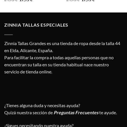
precio
precio
precio
precio
original
actual
original
actual
era:
es:
era:
es:
24,95 €.
17,95 €.
24,95 €.
17,95 €.
ZINNIA TALLAS ESPECIALES
Zinnia Tallas Grandes es una tienda de ropa desde la talla 44
en Elda, Alicante, España.
Para facilitar la compra a todas aquellas personas que no
encuentran su talla en su tienda habitual nace nuestro
servicio de tienda online.
¿Tienes alguna duda y necesitas ayuda?
Quizá nuestra sección de
Preguntas Frecuentes
te ayude.
¿Sigues necesitando nuestra ayuda?