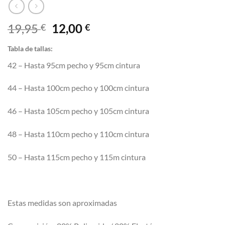
El
El
19,95
12,00
€
€
precio
precio
Tabla de tallas:
original
actual
era:
es:
42 – Hasta 95cm pecho y 95cm cintura
19,95 €.
12,00 €.
44 – Hasta 100cm pecho y 100cm cintura
46 – Hasta 105cm pecho y 105cm cintura
48 – Hasta 110cm pecho y 110cm cintura
50 – Hasta 115cm pecho y 115m cintura
Estas medidas son aproximadas