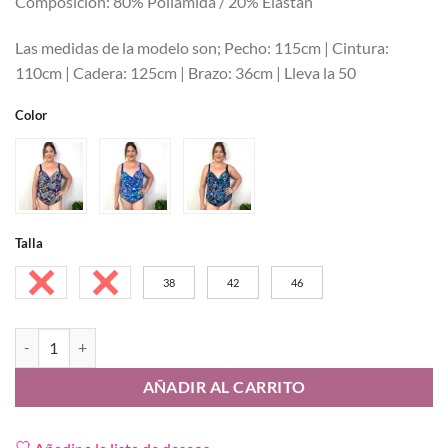
Composición: 80% Poliamida / 20% Elastán
Las medidas de la modelo son; Pecho: 115cm | Cintura:
110cm | Cadera: 125cm | Brazo: 36cm | Lleva la 50
Color
Talla
48
50
38
42
46
Bañador Solera cantidad
AÑADIR AL CARRITO