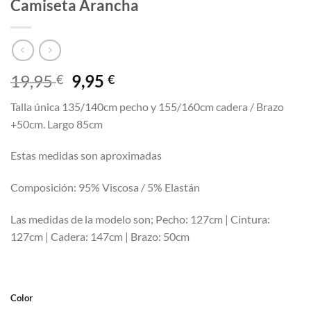
Camiseta Arancha
El
El
19,95
9,95
€
€
precio
precio
Talla única 135/140cm pecho y 155/160cm cadera / Brazo
original
actual
+50cm. Largo 85cm
era:
es:
19,95 €.
9,95 €.
Estas medidas son aproximadas
Composición: 95% Viscosa / 5% Elastán
Las medidas de la modelo son; Pecho: 127cm | Cintura:
127cm | Cadera: 147cm | Brazo: 50cm
Color