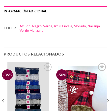
INFORMACIÓN ADICIONAL
Azulón
,
Negro
,
Verde
,
Azul
,
Fucsia
,
Morado
,
Naranja
,
COLOR
Verde Manzana
PRODUCTOS RELACIONADOS
-36%
-50%
Añadir
Añadir
a la
a la
lista de
lista de
deseos
deseos