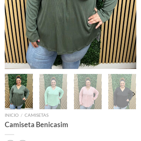
INICIO
/
CAMISETAS
Camiseta Benicasim