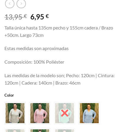
El
El
13,95
6,95
€
€
precio
precio
Talla única hasta 135cm pecho y 155cm cadera / Brazo
original
actual
+50cm. Largo 73cm
era:
es:
13,95 €.
6,95 €.
Estas medidas son aproximadas
Composición: 100% Poliéster
Las medidas de la modelo son; Pecho: 120cm | Cintura:
120cm | Cadera: 140cm | Brazo: 46cm
Color