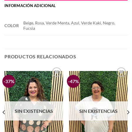
INFORMACIÓN ADICIONAL
Beige, Rosa, Verde Menta, Azul, Verde Kaki, Negro,
COLOR
Fucsia
PRODUCTOS RELACIONADOS
-37%
-47%
Añadir
Añadir
a la
a la
lista de
lista de
deseos
deseos
SIN EXISTENCIAS
SIN EXISTENCIAS