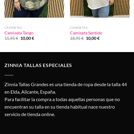
CAMISETAS
CAMISETAS
Camiseta Tango
Camiseta Sentido
El
El
El
El
15,95
€
10,00
€
18,95
€
10,00
€
precio
precio
precio
precio
original
actual
original
actual
era:
es:
era:
es:
15,95 €.
10,00 €.
18,95 €.
10,00 €.
ZINNIA TALLAS ESPECIALES
Zinnia Tallas Grandes es una tienda de ropa desde la talla 44
en Elda, Alicante, España.
Para facilitar la compra a todas aquellas personas que no
encuentran su talla en su tienda habitual nace nuestro
servicio de tienda online.