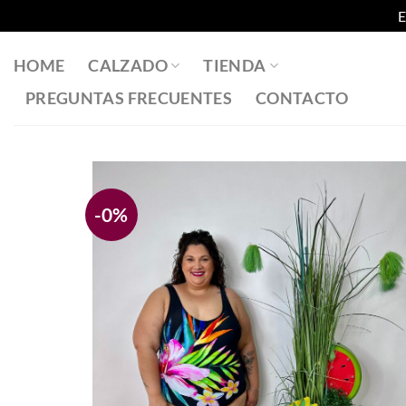
E
Saltar
al
HOME
CALZADO
TIENDA
contenido
PREGUNTAS FRECUENTES
CONTACTO
-0%
Añadir
a la
lista
de
deseos