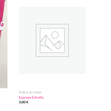
Añadir
Añadir
a la
a la
lista de
lista de
deseos
deseos
PUBLICACIONES
Esponja Estrella
3,00
€