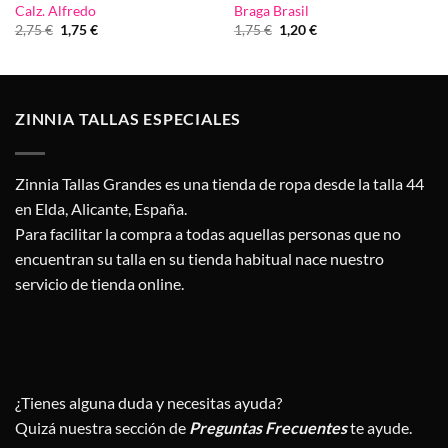
Calz. Alfredo
Braga Brasil
El
El
El
El
2,75
€
1,75
€
1,75
€
1,20
€
precio
precio
precio
precio
original
actual
original
actual
era:
es:
era:
es:
2,75 €.
1,75 €.
1,75 €.
1,20 €.
ZINNIA TALLAS ESPECIALES
Zinnia Tallas Grandes es una tienda de ropa desde la talla 44
en Elda, Alicante, España.
Para facilitar la compra a todas aquellas personas que no
encuentran su talla en su tienda habitual nace nuestro
servicio de tienda online.
¿Tienes alguna duda y necesitas ayuda?
Quizá nuestra sección de
Preguntas Frecuentes
te ayude.