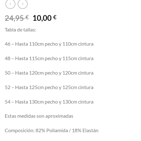
El
El
24,95
10,00
€
€
precio
precio
Tabla de tallas:
original
actual
era:
es:
46 – Hasta 110cm pecho y 110cm cintura
24,95 €.
10,00 €.
48 – Hasta 115cm pecho y 115cm cintura
50 – Hasta 120cm pecho y 120cm cintura
52 – Hasta 125cm pecho y 125cm cintura
54 – Hasta 130cm pecho y 130cm cintura
Estas medidas son aproximadas
Composición: 82% Poliamida / 18% Elastán