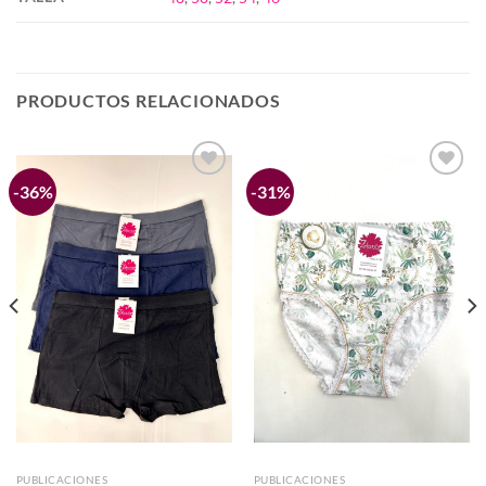
PRODUCTOS RELACIONADOS
-36%
-31%
Añadir
Añadir
a la
a la
lista de
lista de
deseos
deseos
PUBLICACIONES
PUBLICACIONES