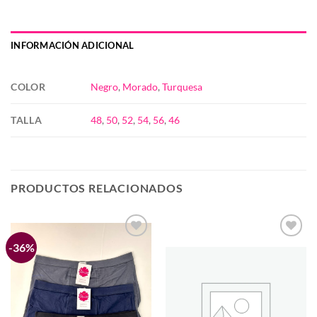
INFORMACIÓN ADICIONAL
COLOR
Negro
,
Morado
,
Turquesa
TALLA
48
,
50
,
52
,
54
,
56
,
46
PRODUCTOS RELACIONADOS
-36%
Añadir
Añadir
a la
a la
lista de
lista de
deseos
deseos