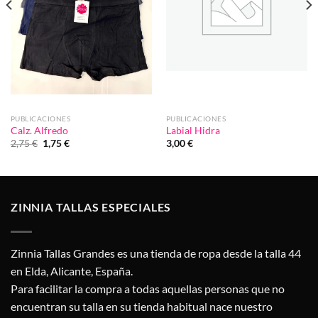
PUBLICACIONES
PUBLICACIONES
Calz. Alfredo
Labial Hidra
El
El
2,75
€
1,75
€
3,00
€
precio
precio
original
actual
era:
es:
2,75 €.
1,75 €.
ZINNIA TALLAS ESPECIALES
Zinnia Tallas Grandes es una tienda de ropa desde la talla 44
en Elda, Alicante, España.
Para facilitar la compra a todas aquellas personas que no
encuentran su talla en su tienda habitual nace nuestro