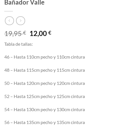
Bañador Valle
El
El
19,95
12,00
€
€
precio
precio
Tabla de tallas:
original
actual
era:
es:
46 – Hasta 110cm pecho y 110cm cintura
19,95 €.
12,00 €.
48 – Hasta 115cm pecho y 115cm cintura
50 – Hasta 120cm pecho y 120cm cintura
52 – Hasta 125cm pecho y 125cm cintura
54 – Hasta 130cm pecho y 130cm cintura
56 – Hasta 135cm pecho y 135cm cintura