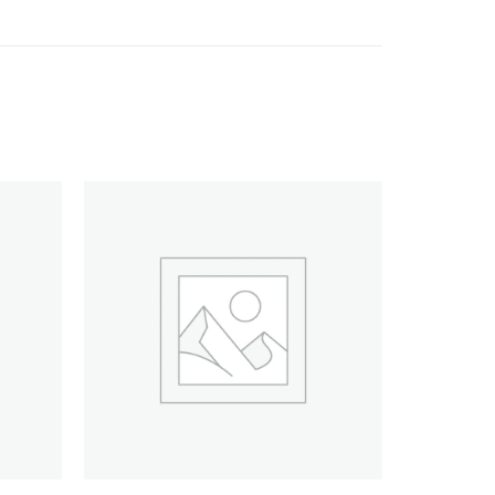
Añadir
Añadir
a la
a la
lista de
lista de
deseos
deseos