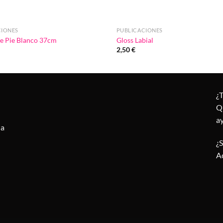
CIONES
PUBLICACIONES
e Pie Blanco 37cm
Gloss Labial
2,50
€
¿
Q
a
la
¿
A