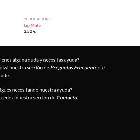
PUBLICACIONES
Lip Mate
3,50
€
Tienes alguna duda y necesitas ayuda?
uizá nuestra sección de
Preguntas Frecuentes
te
yude.
Sigues necesitando nuestra ayuda?
ccede a nuestra sección de
Contacto
.