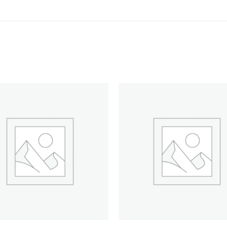
Añadir
a la
lista de
deseos