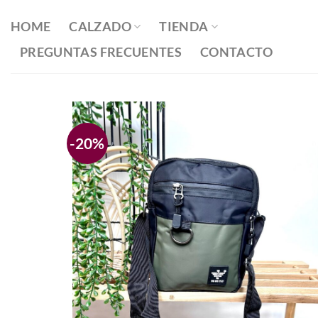
Saltar
al
HOME
CALZADO
TIENDA
contenido
PREGUNTAS FRECUENTES
CONTACTO
-20%
Añadir
a la
lista
de
deseos