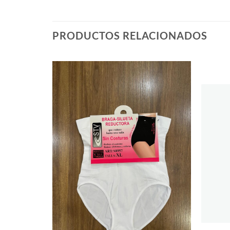
PRODUCTOS RELACIONADOS
Añadir
Añadir
a la
a la
lista de
lista de
deseos
deseos