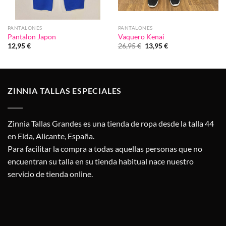
PANTALONES
PANTALONES
Pantalon Japon
Vaquero Kenai
El
El
12,95
€
26,95
€
13,95
€
precio
precio
original
actual
era:
es:
26,95 €.
13,95 €.
ZINNIA TALLAS ESPECIALES
Zinnia Tallas Grandes es una tienda de ropa desde la talla 44
en Elda, Alicante, España.
Para facilitar la compra a todas aquellas personas que no
encuentran su talla en su tienda habitual nace nuestro
servicio de tienda online.