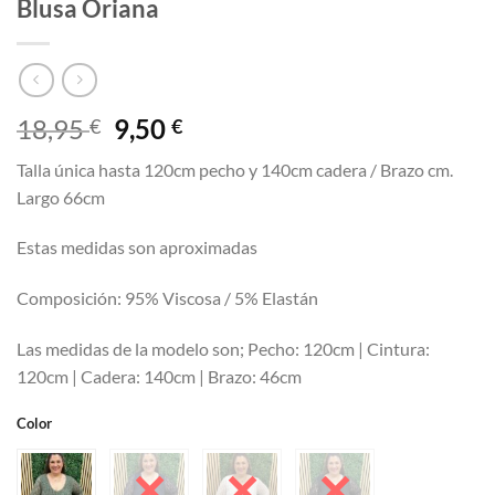
Blusa Oriana
El
El
18,95
9,50
€
€
precio
precio
Talla única hasta 120cm pecho y 140cm cadera / Brazo cm.
original
actual
Largo 66cm
era:
es:
18,95 €.
9,50 €.
Estas medidas son aproximadas
Composición: 95% Viscosa / 5% Elastán
Las medidas de la modelo son; Pecho: 120cm | Cintura:
120cm | Cadera: 140cm | Brazo: 46cm
Color