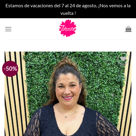
Estamos de vacaciones del 7 al 24 de agosto, ¡Nos vemos a la
vuelta !
Saltar
al
contenido
-50%
Añadir
a la
lista
de
deseos