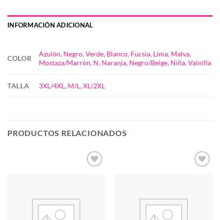
INFORMACIÓN ADICIONAL
Azulón
,
Negro
,
Verde
,
Blanco
,
Fucsia
,
Lima
,
Malva
,
COLOR
Mostaza/Marrón
,
N
,
Naranja
,
Negro/Beige
,
Niña
,
Vainilla
TALLA
3XL/4XL
,
M/L
,
XL/2XL
PRODUCTOS RELACIONADOS
Añadir
Añadir
a la
a la
lista de
lista de
deseos
deseos