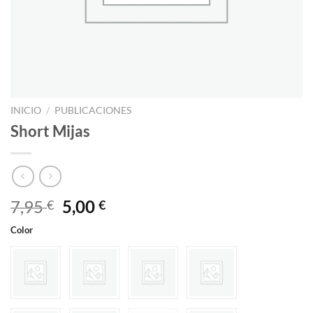
INICIO
/
PUBLICACIONES
Short Mijas
El
El
7,95
5,00
€
€
precio
precio
Color
original
actual
era:
es:
7,95 €.
5,00 €.