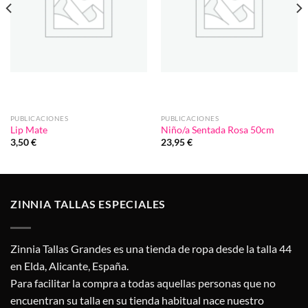
PUBLICACIONES
PUBLICACIONES
Lip Mate
Niño/a Sentada Rosa 50cm
3,50
€
23,95
€
ZINNIA TALLAS ESPECIALES
Zinnia Tallas Grandes es una tienda de ropa desde la talla 44
en Elda, Alicante, España.
Para facilitar la compra a todas aquellas personas que no
encuentran su talla en su tienda habitual nace nuestro