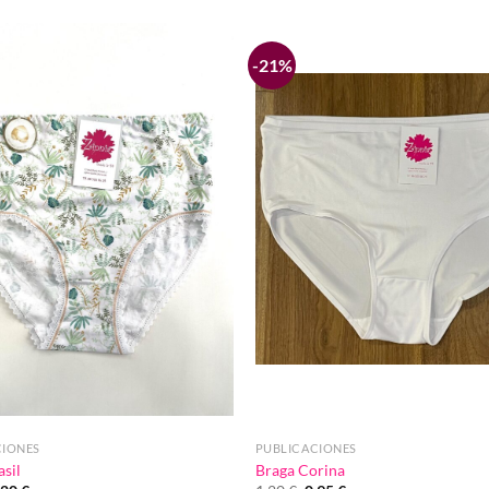
-21%
Añadir
a la
lista de
deseos
CIONES
PUBLICACIONES
asil
Braga Corina