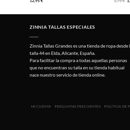
E
12,95
€
1,75
€
1
p
o
e
1,
ZINNIA TALLAS ESPECIALES
Zinnia Tallas Grandes es una tienda de ropa desde 
talla 44 en Elda, Alicante, España.
Para facilitar la compra a todas aquellas personas
que no encuentran su talla en su tienda habitual
nace nuestro servicio de tienda online.
MI CUENTA
PREGUNTAS FRECUENTES
POLÍTICA DE 