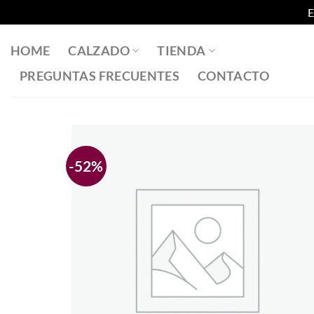
E
Saltar
al
HOME
CALZADO
TIENDA
contenido
PREGUNTAS FRECUENTES
CONTACTO
-52%
Añadir
a la
lista
de
deseos