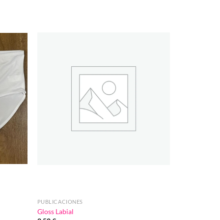
Añadir
Añadir
a la
a la
lista de
lista de
deseos
deseos
PUBLICACIONES
Gloss Labial