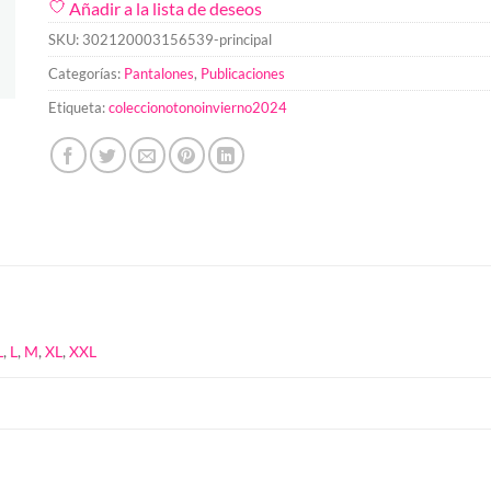
Añadir a la lista de deseos
SKU:
302120003156539-principal
Categorías:
Pantalones
,
Publicaciones
Etiqueta:
coleccionotonoinvierno2024
L
,
L
,
M
,
XL
,
XXL