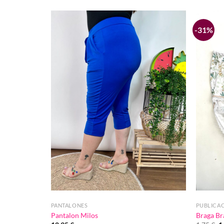
-31%
Añadir
Añadir
a la
a la
lista de
lista de
deseos
deseos
PANTALONES
PUBLICA
Pantalon Milos
Braga Br