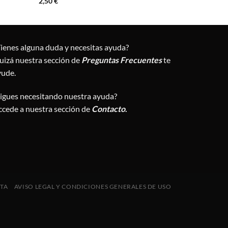
2,50
€
Tienes alguna duda y necesitas ayuda?
uizá nuestra sección de
Preguntas Frecuentes
te
yude.
Sigues necesitando nuestra ayuda?
ccede a nuestra sección de
Contacto
.
NTA
AVISO LEGAL Y CONDICIONES GENERALES DE USO