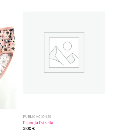
Añadir
Añadir
a la
a la
lista de
lista de
deseos
deseos
PUBLICACIONES
Esponja Estrella
3,00
€