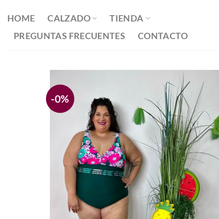
Saltar
al
HOME
CALZADO
TIENDA
contenido
PREGUNTAS FRECUENTES
CONTACTO
-0%
Añadir
a la
lista
de
deseos