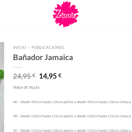
INICIO
/
PUBLICACIONES
Bañador Jamaica
El
El
24,95
14,95
€
€
precio
precio
original
actual
TABLA DE TALLAS:
era:
es:
24,95 €.
14,95 €.
46 – Desde 105cm hasta 110cm pecho y desde 105cm hasta 110cm cintura
48 – Desde 110cm hasta 115cm pecho y desde 110cm hasta 115cm cintura
50 – Desde 115cm hasta 120cm pecho y desde 115cm hasta 120cm cintura